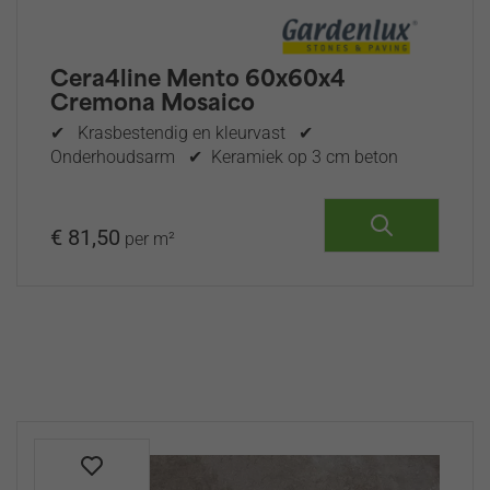
Cera4line Mento 60x60x4
Cremona Mosaico
✔ Krasbestendig en kleurvast ✔
Onderhoudsarm ✔ Keramiek op 3 cm beton
€ 81,50
per m²
Veilig Betalen
met o.a. iDeal en Creditcard