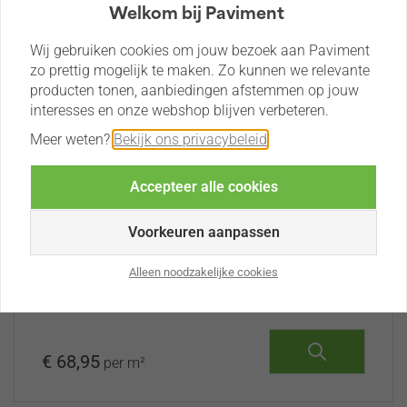
Welkom bij Paviment
Wij gebruiken cookies om jouw bezoek aan Paviment
zo prettig mogelijk te maken. Zo kunnen we relevante
producten tonen, aanbiedingen afstemmen op jouw
interesses en onze webshop blijven verbeteren.
Meer weten?
Bekijk ons privacybeleid
.
Accepteer alle cookies
Cera4line Mento 60x60x4
Voorkeuren aanpassen
Concrete Grey
Alleen noodzakelijke cookies
✔ Krasbestendig en kleurvast ✔
Onderhoudsarm ✔ Keramiek op 3 cm beton
€ 68,95
per m²